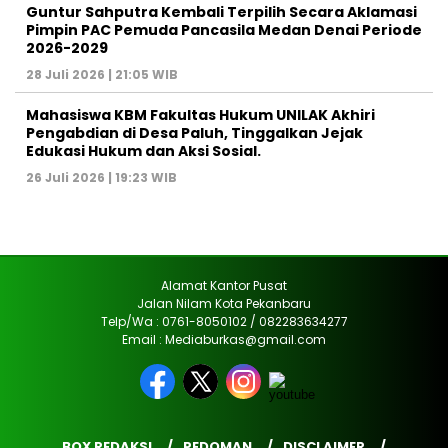
Guntur Sahputra Kembali Terpilih Secara Aklamasi
Pimpin PAC Pemuda Pancasila Medan Denai Periode
2026-2029
28 Juli 2026 | 21:05 WIB
Mahasiswa KBM Fakultas Hukum UNILAK Akhiri
Pengabdian di Desa Paluh, Tinggalkan Jejak
Edukasi Hukum dan Aksi Sosial.
26 Juli 2026 | 19:23 WIB
Alamat Kantor Pusat
Jalan Nilam Kota Pekanbaru
Telp/Wa : 0761-8050102 / 082283634277
Email : Mediaburkas@gmail.com
BOX REDAKSI
PEDOMAN
DISCLAIMER