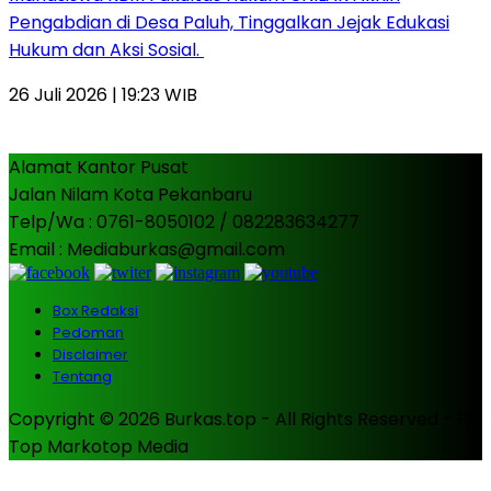
Pengabdian di Desa Paluh, Tinggalkan Jejak Edukasi
Hukum dan Aksi Sosial.
26 Juli 2026 | 19:23 WIB
Alamat Kantor Pusat
Jalan Nilam Kota Pekanbaru
Telp/Wa : 0761-8050102 / 082283634277
Email : Mediaburkas@gmail.com
Box Redaksi
Pedoman
Disclaimer
Tentang
Copyright © 2026 Burkas.top - All Rights Reserved - PT.
Top Markotop Media