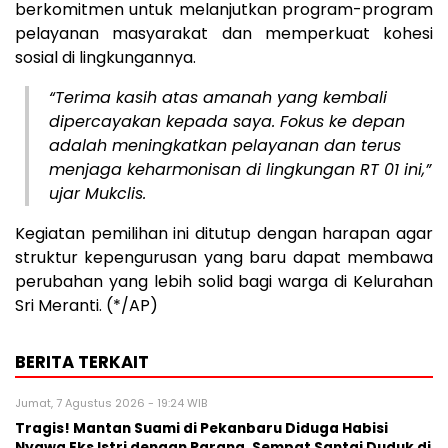
berkomitmen untuk melanjutkan program-program
pelayanan masyarakat dan memperkuat kohesi
sosial di lingkungannya.
“Terima kasih atas amanah yang kembali
dipercayakan kepada saya. Fokus ke depan
adalah meningkatkan pelayanan dan terus
menjaga keharmonisan di lingkungan RT 01 ini,”
ujar Mukclis.
Kegiatan pemilihan ini ditutup dengan harapan agar
struktur kepengurusan yang baru dapat membawa
perubahan yang lebih solid bagi warga di Kelurahan
Sri Meranti. (*/AP)
BERITA TERKAIT
Jumat, 7 Agustus 2026 - 19:24 WIB
Tragis! Mantan Suami di Pekanbaru Diduga Habisi
Nyawa Eks Istri dengan Parang, Sempat Santai Duduk di