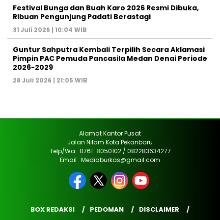
Festival Bunga dan Buah Karo 2026 Resmi Dibuka,
Ribuan Pengunjung Padati Berastagi
31 Juli 2026 | 10:04 WIB
Guntur Sahputra Kembali Terpilih Secara Aklamasi
Pimpin PAC Pemuda Pancasila Medan Denai Periode
2026-2029
28 Juli 2026 | 21:05 WIB
Alamat Kantor Pusat
Jalan Nilam Kota Pekanbaru
Telp/Wa : 0761-8050102 / 082283634277
Email : Mediaburkas@gmail.com
BOX REDAKSI
PEDOMAN
DISCLAIMER