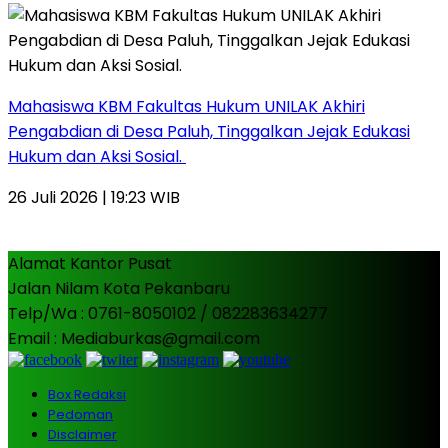
Mahasiswa KBM Fakultas Hukum UNILAK Akhiri
Pengabdian di Desa Paluh, Tinggalkan Jejak Edukasi
Hukum dan Aksi Sosial.
26 Juli 2026 | 19:23 WIB
Alamat Kantor Pusat
Jalan Nilam Kota Pekanbaru
Telp/Wa : 0761-8050102 / 082283634277
Email : Mediaburkas@gmail.com
Box Redaksi
Pedoman
Disclaimer