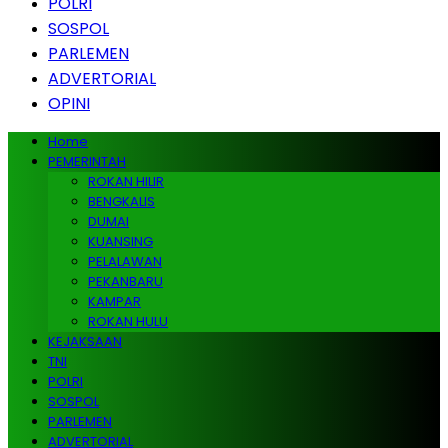
POLRI
SOSPOL
PARLEMEN
ADVERTORIAL
OPINI
Home
PEMERINTAH
ROKAN HILIR
BENGKALIS
DUMAI
KUANSING
PELALAWAN
PEKANBARU
KAMPAR
ROKAN HULU
KEJAKSAAN
TNI
POLRI
SOSPOL
PARLEMEN
ADVERTORIAL