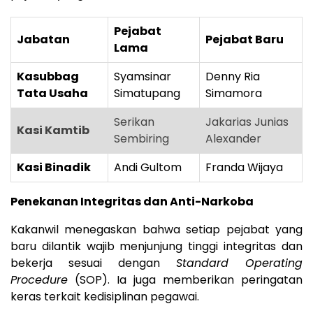
Pejabat
Jabatan
Pejabat Baru
Lama
Kasubbag
Syamsinar
Denny Ria
Tata Usaha
Simatupang
Simamora
Serikan
Jakarias Junias
Kasi Kamtib
Sembiring
Alexander
Kasi Binadik
Andi Gultom
Franda Wijaya
Penekanan Integritas dan Anti-Narkoba
Kakanwil menegaskan bahwa setiap pejabat yang
baru dilantik wajib menjunjung tinggi integritas dan
bekerja sesuai dengan
Standard Operating
Procedure
(SOP). Ia juga memberikan peringatan
keras terkait kedisiplinan pegawai.