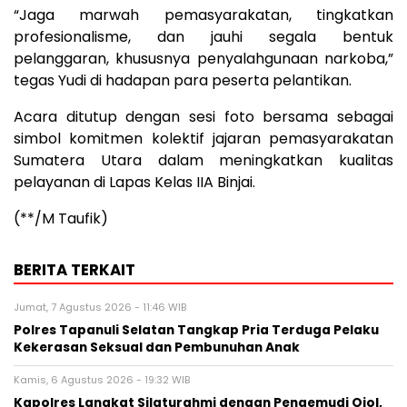
“Jaga marwah pemasyarakatan, tingkatkan
profesionalisme, dan jauhi segala bentuk
pelanggaran, khususnya penyalahgunaan narkoba,”
tegas Yudi di hadapan para peserta pelantikan.
Acara ditutup dengan sesi foto bersama sebagai
simbol komitmen kolektif jajaran pemasyarakatan
Sumatera Utara dalam meningkatkan kualitas
pelayanan di Lapas Kelas IIA Binjai.
(**/M Taufik)
BERITA TERKAIT
Jumat, 7 Agustus 2026 - 11:46 WIB
Polres Tapanuli Selatan Tangkap Pria Terduga Pelaku
Kekerasan Seksual dan Pembunuhan Anak
Kamis, 6 Agustus 2026 - 19:32 WIB
Kapolres Langkat Silaturahmi dengan Pengemudi Ojol,