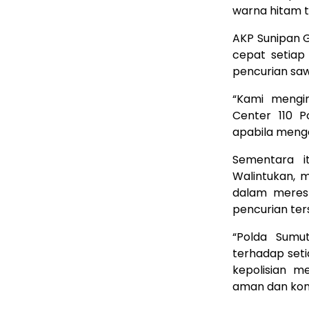
warna hitam 
AKP Sunipan 
cepat setiap
pencurian saw
“Kami mengi
Center 110 P
apabila menge
Sementara i
Walintukan, 
dalam meres
pencurian ter
“Polda Sumut
terhadap seti
kepolisian m
aman dan kond