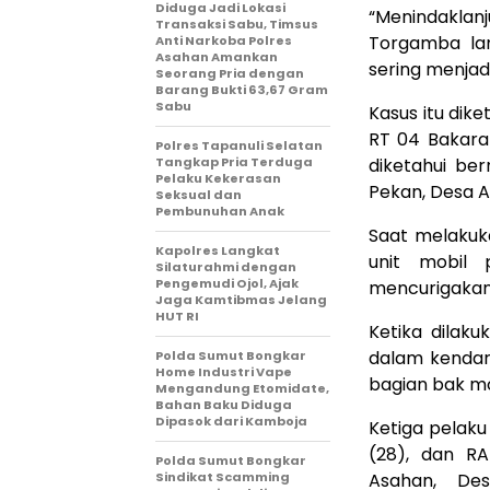
Diduga Jadi Lokasi
“Menindaklan
Transaksi Sabu, Timsus
Torgamba lan
Anti Narkoba Polres
Asahan Amankan
sering menjad
Seorang Pria dengan
Barang Bukti 63,67 Gram
Sabu
Kasus itu dike
RT 04 Bakara
Polres Tapanuli Selatan
Tangkap Pria Terduga
diketahui be
Pelaku Kekerasan
Pekan, Desa A
Seksual dan
Pembunuhan Anak
Saat melakuk
Kapolres Langkat
unit mobil
Silaturahmi dengan
Pengemudi Ojol, Ajak
mencurigakan
Jaga Kamtibmas Jelang
HUT RI
Ketika dilaku
dalam kendara
Polda Sumut Bongkar
Home Industri Vape
bagian bak mo
Mengandung Etomidate,
Bahan Baku Diduga
Dipasok dari Kamboja
Ketiga pelaku
(28), dan R
Polda Sumut Bongkar
Sindikat Scamming
Asahan, De