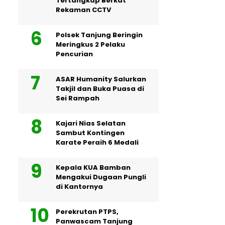
Tertangkap Berkat
Rekaman CCTV
Polsek Tanjung Beringin
Meringkus 2 Pelaku
Pencurian
ASAR Humanity Salurkan
Takjil dan Buka Puasa di
Sei Rampah
Kajari Nias Selatan
Sambut Kontingen
Karate Peraih 6 Medali
Kepala KUA Bamban
Mengakui Dugaan Pungli
di Kantornya
Perekrutan PTPS,
Panwascam Tanjung