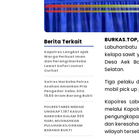
BURKAS.TOP
Berita Terkait
Labuhanbatu 
Kapolres Langkat Ajak
kelapa sawit 
Warga Perkuat Iman
Desa Aek Ba
dan Perangi Narkoba
Lewat Safari Jumat
Selatan.
Curhat
Tiga pelaku
Satres Narkoba Polres
Asahan Amankan Pria
mobil pick up 
Pengedar Sabu, Sita
19,60 Gram Barang Bukti
Kapolres Lab
POLRESTABES MEDAN
melalui Kapo
UNGKAP 1.187 KASUS
pengungkapan
NARKOBA DALAM 300
HARI, MUSNAHKAN
dan keresahan
PULUHAN KILOGRAM
BARANG BUKTI
wilayah terse