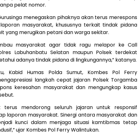
tanpa pelat nomor.
Gurusinga menegaskan pihaknya akan terus merespons
 laporan masyarakat, khususnya terkait tindak pidana
it yang merugikan petani dan warga sekitar.
mbau masyarakat agar tidak ragu melapor ke Call
olres Labuhanbatu Selatan maupun Polsek terdekat
tahui adanya tindak pidana di lingkungannya,” katanya.
tu, Kabid Humas Polda Sumut, Kombes Pol Ferry
mengapresiasi langkah cepat jajaran Polsek Torgamba
pons keresahan masyarakat dan mengungkap kasus
sebut.
 terus mendorong seluruh jajaran untuk responsif
ap laporan masyarakat. Sinergi antara masyarakat dan
enjadi kunci dalam menjaga situasi kamtibmas tetap
usif,” ujar Kombes Pol Ferry Walintukan.