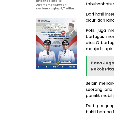
Internasional di
Labuhanbatu 
Apartemen Medan,
Korban Rugi Rp6,7 Miliar
Dari hasil in
dicuri dari lah
Polisi juga 
bertugas men
alias O bertug
menjadi sopir
Baca Juga 
Rokok Pita
Selain menang
seorang pria
pemilik mobil 
Dari pengun
bukti berupa 