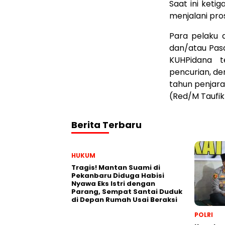
Saat ini keti
menjalani pros
Para pelaku 
dan/atau Pas
KUHPidana t
pencurian, d
tahun penjara
(Red/M Taufik
Berita Terbaru
HUKUM
Tragis! Mantan Suami di
Pekanbaru Diduga Habisi
Nyawa Eks Istri dengan
Parang, Sempat Santai Duduk
di Depan Rumah Usai Beraksi
POLRI