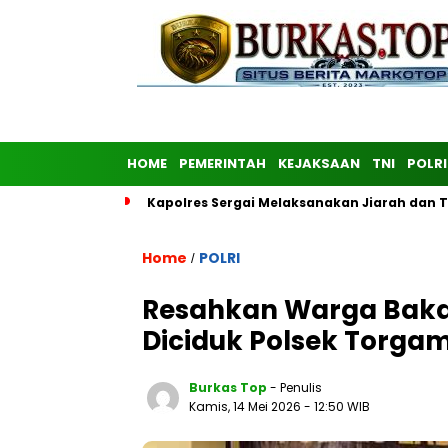
HOME
PEMERINTAH
KEJAKSAAN
TNI
POLRI
Kapolres Sergai Melaksanakan Jiarah dan
Home
POLRI
/
Resahkan Warga Bakar
Diciduk Polsek Torgam
Burkas Top
- Penulis
Kamis, 14 Mei 2026
- 12:50 WIB