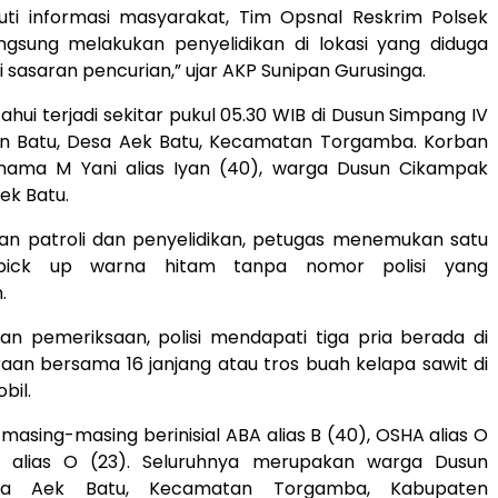
juti informasi masyarakat, Tim Opsnal Reskrim Polsek
gsung melakukan penyelidikan di lokasi yang diduga
i sasaran pencurian,” ujar AKP Sunipan Gurusinga.
tahui terjadi sekitar pukul 05.30 WIB di Dusun Simpang IV
n Batu, Desa Aek Batu, Kecamatan Torgamba. Korban
rnama M Yani alias Iyan (40), warga Dusun Cikampak
ek Batu.
an patroli dan penyelidikan, petugas menemukan satu
 pick up warna hitam tanpa nomor polisi yang
.
kan pemeriksaan, polisi mendapati tiga pria berada di
an bersama 16 janjang atau tros buah kelapa sawit di
bil.
 masing-masing berinisial ABA alias B (40), OSHA alias O
A alias O (23). Seluruhnya merupakan warga Dusun
sa Aek Batu, Kecamatan Torgamba, Kabupaten