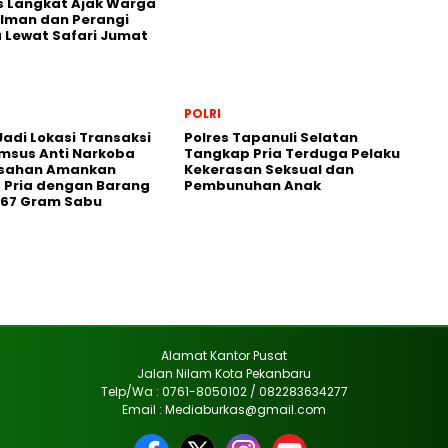
s Langkat Ajak Warga
 Iman dan Perangi
 Lewat Safari Jumat
POLRI
adi Lokasi Transaksi
Polres Tapanuli Selatan
imsus Anti Narkoba
Tangkap Pria Terduga Pelaku
Asahan Amankan
Kekerasan Seksual dan
 Pria dengan Barang
Pembunuhan Anak
3,67 Gram Sabu
Alamat Kantor Pusat
Jalan Nilam Kota Pekanbaru
Telp/Wa : 0761-8050102 / 082283634277
Email : Mediaburkas@gmail.com