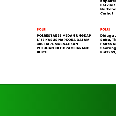
Kapolre
Perkuat
Narkoba
Curhat
POLRI
POLRI
POLRESTABES MEDAN UNGKAP
Diduga J
1.187 KASUS NARKOBA DALAM
Sabu, T
300 HARI, MUSNAHKAN
Polres 
PULUHAN KILOGRAM BARANG
Seorang
BUKTI
Bukti 6