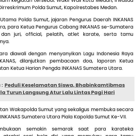
alam kegiatan tersebut Wakil Wali Kota Medan, Irwasda
Dirreskrimum Polda Sumut, Kapolrestabes Medan.
 Utama Polda Sumut, jajaran Pengurus Daerah INKANAS
ra, para Ketua Pengurus Cabang INKANAS se-Sumatera
dan juri, official, pelatih, atlet karate, serta tamu
nya.
ara diawali dengan menyanyikan Lagu Indonesia Raya
KANAS, dilanjutkan pembacaan doa, laporan Ketua
utan Ketua Harian Pengda INKANAS Sumatera Utara.
:
Peduli Keselamatan Siswa, Bhabinkamtibmas
la Turun Langsung Atur Lalu Lintas Pagi Hari
tan Wakapolda Sumut yang sekaligus membuka secara
 INKANAS Sumatera Utara Piala Kapolda Sumut Ke-VII.
mbukaan semakin semarak saat para karateka