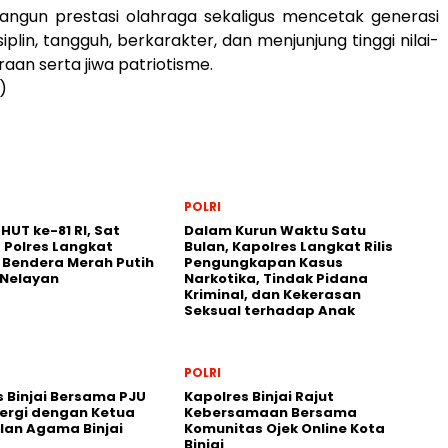
gun prestasi olahraga sekaligus mencetak generasi
plin, tangguh, berkarakter, dan menjunjung tinggi nilai-
raan serta jiwa patriotisme.
)
POLRI
UT ke-81 RI, Sat
Dalam Kurun Waktu Satu
 Polres Langkat
Bulan, Kapolres Langkat Rilis
 Bendera Merah Putih
Pengungkapan Kasus
Nelayan
Narkotika, Tindak Pidana
Kriminal, dan Kekerasan
Seksual terhadap Anak
POLRI
s Binjai Bersama PJU
Kapolres Binjai Rajut
nergi dengan Ketua
Kebersamaan Bersama
lan Agama Binjai
Komunitas Ojek Online Kota
Binjai