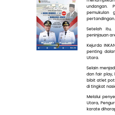
menampilkan
undangan. 
pemukulan g
pertandingan.
Setelah itu
peninjauan ar
Kejurda INK
penting dal
Utara.
Selain menjadi
dan fair play
bibit atlet 
di tingkat nas
Melalui penye
Utara, Pengu
karate dihara