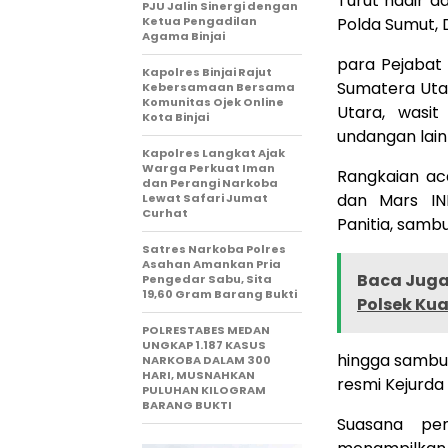
Turut hadir d
PJU Jalin Sinergi dengan
Ketua Pengadilan
Polda Sumut, 
Agama Binjai
para Pejabat
Kapolres Binjai Rajut
Sumatera Uta
Kebersamaan Bersama
Komunitas Ojek Online
Utara, wasit 
Kota Binjai
undangan lain
Kapolres Langkat Ajak
Warga Perkuat Iman
Rangkaian ac
dan Perangi Narkoba
dan Mars IN
Lewat Safari Jumat
Curhat
Panitia, samb
Satres Narkoba Polres
Asahan Amankan Pria
Baca Juga 
Pengedar Sabu, Sita
19,60 Gram Barang Bukti
Polsek Kua
POLRESTABES MEDAN
UNGKAP 1.187 KASUS
hingga sambu
NARKOBA DALAM 300
HARI, MUSNAHKAN
resmi Kejurda
PULUHAN KILOGRAM
BARANG BUKTI
Suasana pe