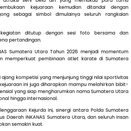
 atraksi seni bela diri yang memukau para tamu
Pembukaan kejuaraan kemudian ditandai dengan
ong sebagai simbol dimulainya seluruh rangkaian
, kegiatan ditutup dengan sesi foto bersama dan
ena pertandingan.
ANAS Sumatera Utara Tahun 2026 menjadi momentum
am memperkuat pembinaan atlet karate di Sumatera
 ajang kompetisi yang menjunjung tinggi nilai sportivitas
, kejuaraan ini juga diharapkan mampu melahirkan bibit-
potensial yang siap mengharumkan nama Sumatera Utara
ional hingga internasional.
lenggaraan Kejurda ini, sinergi antara Polda Sumatera
rus Daerah INKANAS Sumatera Utara, dan seluruh insan
pkan semakin kuat.