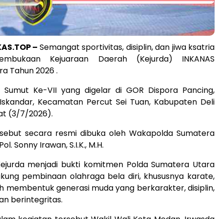
AS.TOP –
Semangat sportivitas, disiplin, dan jiwa ksatria
embukaan Kejuaraan Daerah (Kejurda) INKANAS
a Tahun 2026 .
a Sumut Ke-VII yang digelar di GOR Dispora Pancing,
 Iskandar, Kecamatan Percut Sei Tuan, Kabupaten Deli
t (3/7/2026).
rsebut secara resmi dibuka oleh Wakapolda Sumatera
Pol. Sonny Irawan, S.I.K., M.H.
jurda menjadi bukti komitmen Polda Sumatera Utara
ung pembinaan olahraga bela diri, khususnya karate,
 membentuk generasi muda yang berkarakter, disiplin,
an berintegritas.