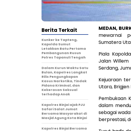
MEDAN, BURK
Berita Terkait
mewarnai p
Kunker ke Tapteng,
Sumatera Utar
Kapolda Sumut
Letakkan Batu Pertama
Pembangunan Rusun
Piala Kapold
Polres Tapanuli Tengah
Jalan Willem
Serdang, Juma
Dalam Kurun Waktu Satu
Bulan, Kapolres Langkat
Rilis Pengungkapan
Kejuaraan te
Kasus Narkotika, Tindak
Pidana Kriminal, dan
Utara, Brigjen 
Kekerasan Seksual
terhadap Anak
Pembukaan Ke
dalam menduk
Kapolres Binjai ajak PJU
Safari Salat Jumat
sebagai wadah
Bersama Masyarakat di
Masjid Agung Kota Binjai
berprestasi, d
Kapolres Binjai Bersama