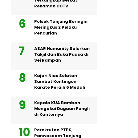
Tertangkap Berkat
Rekaman CCTV
Polsek Tanjung Beringin
Meringkus 2 Pelaku
Pencurian
ASAR Humanity Salurkan
Takjil dan Buka Puasa di
Sei Rampah
Kajari Nias Selatan
Sambut Kontingen
Karate Peraih 6 Medali
Kepala KUA Bamban
Mengakui Dugaan Pungli
di Kantornya
Perekrutan PTPS,
Panwascam Tanjung