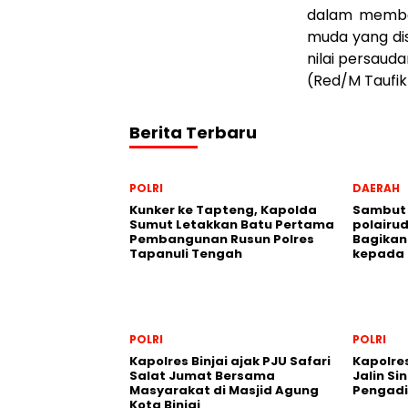
dalam memban
muda yang disi
nilai persauda
(Red/M Taufik
Berita Terbaru
POLRI
DAERAH
Kunker ke Tapteng, Kapolda
Sambut H
Sumut Letakkan Batu Pertama
polairud
Pembangunan Rusun Polres
Bagikan
Tapanuli Tengah
kepada 
POLRI
POLRI
Kapolres Binjai ajak PJU Safari
Kapolre
Salat Jumat Bersama
Jalin Si
Masyarakat di Masjid Agung
Pengadi
Kota Binjai