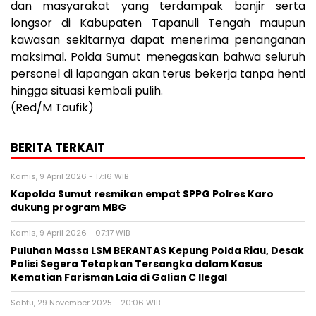
dan masyarakat yang terdampak banjir serta
longsor di Kabupaten Tapanuli Tengah maupun
kawasan sekitarnya dapat menerima penanganan
maksimal. Polda Sumut menegaskan bahwa seluruh
personel di lapangan akan terus bekerja tanpa henti
hingga situasi kembali pulih.
(Red/M Taufik)
BERITA TERKAIT
Kamis, 9 April 2026 - 17:16 WIB
Kapolda Sumut resmikan empat SPPG Polres Karo
dukung program MBG
Kamis, 9 April 2026 - 07:17 WIB
Puluhan Massa LSM BERANTAS Kepung Polda Riau, Desak
Polisi Segera Tetapkan Tersangka dalam Kasus
Kematian Farisman Laia di Galian C Ilegal
Sabtu, 29 November 2025 - 20:06 WIB