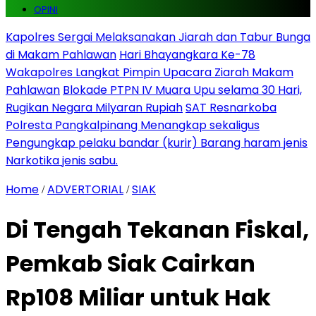
OPINI
Kapolres Sergai Melaksanakan Jiarah dan Tabur Bunga
di Makam Pahlawan
Hari Bhayangkara Ke-78
Wakapolres Langkat Pimpin Upacara Ziarah Makam
Pahlawan
Blokade PTPN IV Muara Upu selama 30 Hari,
Rugikan Negara Milyaran Rupiah
SAT Resnarkoba
Polresta Pangkalpinang Menangkap sekaligus
Pengungkap pelaku bandar (kurir) Barang haram jenis
Narkotika jenis sabu.
Home
ADVERTORIAL
SIAK
/
/
Di Tengah Tekanan Fiskal,
Pemkab Siak Cairkan
Rp108 Miliar untuk Hak