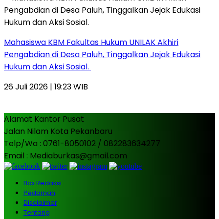
Mahasiswa KBM Fakultas Hukum UNILAK Akhiri
Pengabdian di Desa Paluh, Tinggalkan Jejak Edukasi
Hukum dan Aksi Sosial.
26 Juli 2026 | 19:23 WIB
Alamat Kantor Pusat
Jalan Nilam Kota Pekanbaru
Telp/Wa : 0761-8050102 / 082283634277
Email : Mediaburkas@gmail.com
Box Redaksi
Pedoman
Disclaimer
Tentang