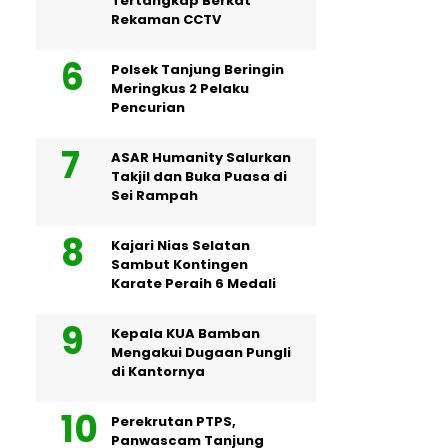
Tertangkap Berkat
Rekaman CCTV
Polsek Tanjung Beringin
Meringkus 2 Pelaku
Pencurian
ASAR Humanity Salurkan
Takjil dan Buka Puasa di
Sei Rampah
Kajari Nias Selatan
Sambut Kontingen
Karate Peraih 6 Medali
Kepala KUA Bamban
Mengakui Dugaan Pungli
di Kantornya
Perekrutan PTPS,
Panwascam Tanjung