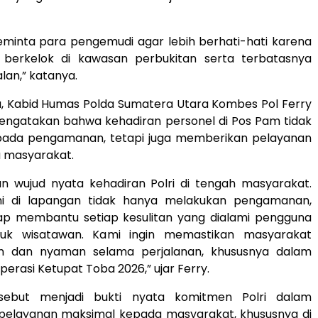
eminta para pengemudi agar lebih berhati-hati karena
 berkelok di kawasan perbukitan serta terbatasnya
lan,” katanya.
u, Kabid Humas Polda Sumatera Utara Kombes Pol Ferry
engatakan bahwa kehadiran personel di Pos Pam tidak
pada pengamanan, tetapi juga memberikan pelayanan
 masyarakat.
an wujud nyata kehadiran Polri di tengah masyarakat.
mi di lapangan tidak hanya melakukan pengamanan,
siap membantu setiap kesulitan yang dialami pengguna
asuk wisatawan. Kami ingin memastikan masyarakat
 dan nyaman selama perjalanan, khususnya dalam
asi Ketupat Toba 2026,” ujar Ferry.
rsebut menjadi bukti nyata komitmen Polri dalam
elayanan maksimal kepada masyarakat, khususnya di