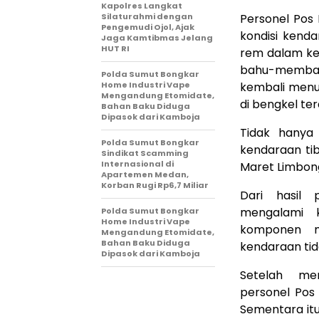
Kapolres Langkat
Silaturahmi dengan
Personel Pos
Pengemudi Ojol, Ajak
kondisi kend
Jaga Kamtibmas Jelang
HUT RI
rem dalam ke
bahu-memba
Polda Sumut Bongkar
Home Industri Vape
kembali menu
Mengandung Etomidate,
di bengkel ter
Bahan Baku Diduga
Dipasok dari Kamboja
Tidak hanya
Polda Sumut Bongkar
kendaraan ti
Sindikat Scamming
Internasional di
Maret Limbong
Apartemen Medan,
Korban Rugi Rp6,7 Miliar
Dari hasil 
mengalami 
Polda Sumut Bongkar
Home Industri Vape
komponen m
Mengandung Etomidate,
Bahan Baku Diduga
kendaraan tid
Dipasok dari Kamboja
Setelah me
personel Pos
Sementara it