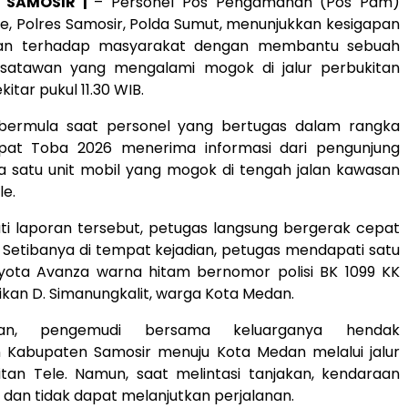
, SAMOSIR |
– Personel Pos Pengamanan (Pos Pam)
e, Polres Samosir, Polda Sumut, menunjukkan kesigapan
ian terhadap masyarakat dengan membantu sebuah
satawan yang mengalami mogok di jalur perbukitan
kitar pukul 11.30 WIB.
u bermula saat personel yang bertugas dalam rangka
pat Toba 2026 menerima informasi dari pengunjung
a satu unit mobil yang mogok di tengah jalan kawasan
le.
ti laporan tersebut, petugas langsung bergerak cepat
. Setibanya di tempat kejadian, petugas mendapati satu
oyota Avanza warna hitam bernomor polisi BK 1099 KK
kan D. Simanungkalit, warga Kota Medan.
ian, pengemudi bersama keluarganya hendak
 Kabupaten Samosir menuju Kota Medan melalui jalur
itan Tele. Namun, saat melintasi tanjakan, kendaraan
i dan tidak dapat melanjutkan perjalanan.