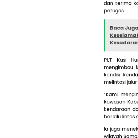
dan terima k
petugas.
Baca Juga 
Keselamat
Kesadaran 
PLT Kasi Hu
mengimbau k
kondisi kend
melintasi jalu
“Kami mengi
kawasan Kabu
kendaraan da
berlalu linta
Ia juga mene
wilayah Samos