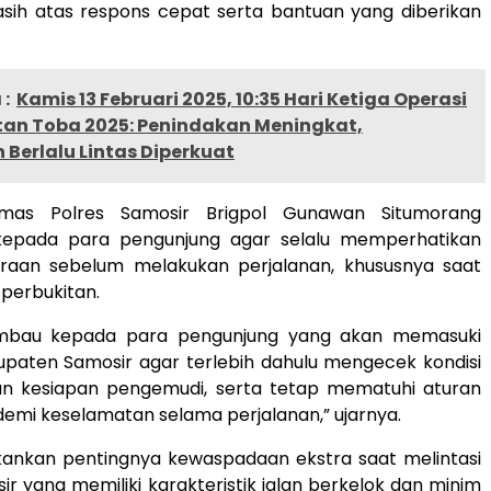
asih atas respons cepat serta bantuan yang diberikan
:
Kamis 13 Februari 2025, 10:35 Hari Ketiga Operasi
an Toba 2025: Penindakan Meningkat,
Berlalu Lintas Diperkuat
mas Polres Samosir Brigpol Gunawan Situmorang
epada para pengunjung agar selalu memperhatikan
araan sebelum melakukan perjalanan, khususnya saat
r perbukitan.
mbau kepada para pengunjung yang akan memasuki
paten Samosir agar terlebih dahulu mengecek kondisi
n kesiapan pengemudi, serta tetap mematuhi aturan
s demi keselamatan selama perjalanan,” ujarnya.
kankan pentingnya kewaspadaan ekstra saat melintasi
ir yang memiliki karakteristik jalan berkelok dan minim