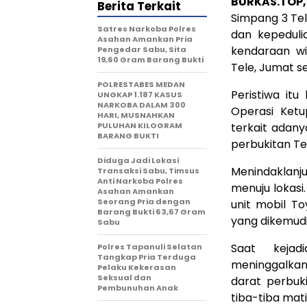
BURKAS.TOP
Berita Terkait
Simpang 3 Tel
Satres Narkoba Polres
dan kepedul
Asahan Amankan Pria
kendaraan wi
Pengedar Sabu, Sita
19,60 Gram Barang Bukti
Tele, Jumat se
POLRESTABES MEDAN
Peristiwa it
UNGKAP 1.187 KASUS
NARKOBA DALAM 300
Operasi Ketu
HARI, MUSNAHKAN
PULUHAN KILOGRAM
terkait adany
BARANG BUKTI
perbukitan Te
Diduga Jadi Lokasi
Menindaklanju
Transaksi Sabu, Timsus
Anti Narkoba Polres
menuju lokasi
Asahan Amankan
Seorang Pria dengan
unit mobil T
Barang Bukti 63,67 Gram
yang dikemudi
Sabu
Saat kejad
Polres Tapanuli Selatan
Tangkap Pria Terduga
meninggalkan
Pelaku Kekerasan
Seksual dan
darat perbuk
Pembunuhan Anak
tiba-tiba mat