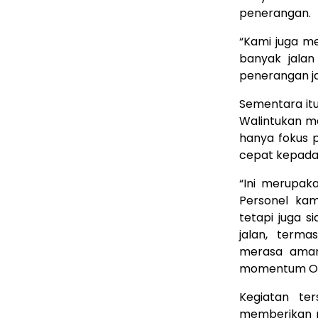
penerangan.
“Kami juga m
banyak jalan
penerangan ja
Sementara it
Walintukan m
hanya fokus 
cepat kepada
“Ini merupak
Personel ka
tetapi juga 
jalan, term
merasa aman
momentum Oper
Kegiatan te
memberikan p