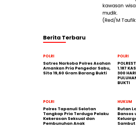
kawasan wisat
mudik.
(Red/M Taufik
Berita Terbaru
POLRI
POLRI
Satres Narkoba Polres Asahan
POLRES
Amankan Pria Pengedar Sabu,
1.187 K
Sita 19,60 Gram Barang Bukti
300 HAR
PULUHA
BUKTI
POLRI
HUKUM
Polres Tapanuli Selatan
Rutan L
Tangkap Pria Terduga Pelaku
Bansos 
Kekerasan Seksual dan
Keluarg
Pembunuhan Anak
Sambut 