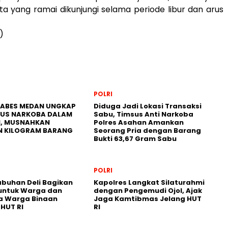
a yang ramai dikunjungi selama periode libur dan arus
)
POLRI
TABES MEDAN UNGKAP
Diduga Jadi Lokasi Transaksi
ASUS NARKOBA DALAM
Sabu, Timsus Anti Narkoba
I, MUSNAHKAN
Polres Asahan Amankan
N KILOGRAM BARANG
Seorang Pria dengan Barang
Bukti 63,67 Gram Sabu
POLRI
abuhan Deli Bagikan
Kapolres Langkat Silaturahmi
untuk Warga dan
dengan Pengemudi Ojol, Ajak
a Warga Binaan
Jaga Kamtibmas Jelang HUT
HUT RI
RI