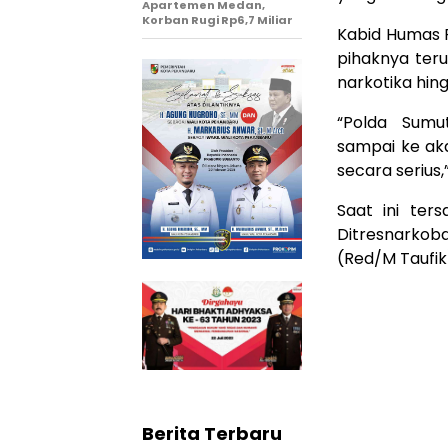
Apartemen Medan,
Korban Rugi Rp6,7 Miliar
Kabid Humas 
pihaknya ter
narkotika hin
“Polda Sum
sampai ke aka
secara serius,”
Saat ini ter
Ditresnarkoba
(Red/M Taufik
Berita Terbaru