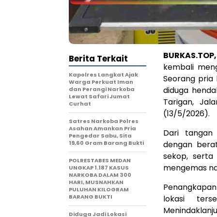
BURKAS.TOP
Berita Terkait
kembali meng
Kapolres Langkat Ajak
Seorang pria 
Warga Perkuat Iman
diduga henda
dan Perangi Narkoba
Lewat Safari Jumat
Tarigan, Ja
Curhat
(13/5/2026).
Satres Narkoba Polres
Asahan Amankan Pria
Dari tangan
Pengedar Sabu, Sita
19,60 Gram Barang Bukti
dengan berat
sekop, serta
POLRESTABES MEDAN
mengemas nar
UNGKAP 1.187 KASUS
NARKOBA DALAM 300
HARI, MUSNAHKAN
Penangkapan
PULUHAN KILOGRAM
BARANG BUKTI
lokasi ter
Menindaklanju
Diduga Jadi Lokasi