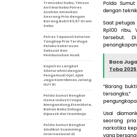
Polda Sumut 
Transaksi Sabu, Timsus
Anti Narkoba Polres
dengan teknik
Asahan Amankan
Seorang Pria dengan
Barang Bukti 63,67 Gram
Saat petugas
Sabu
Rp100 ribu,
tersebut. 
Polres Tapanuli Selatan
Tangkap Pria Terduga
penangkapan
Pelaku Kekerasan
Seksual dan
Pembunuhan Anak
Baca Juga 
Kapolres Langkat
Toba 2025 
Silaturahmi dengan
Pengemudi Ojol, Ajak
Jaga Kamtibmas Jelang
HUT RI
“Barang bukt
tersangka,
Polda Sumut Bongkar
Home Industri Vape
pengungkapan
Mengandung Etomidate,
Bahan Baku Diduga
Usai diaman
Dipasok dari Kamboja
seorang pri
Polda Sumut Bongkar
narkotika ke
Sindikat Scamming
Internasional di
yang bersangk