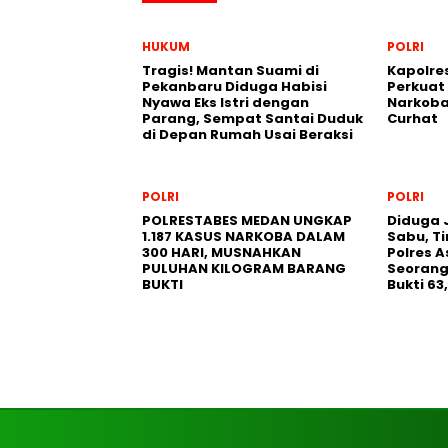
HUKUM
POLRI
Tragis! Mantan Suami di
Kapolre
Pekanbaru Diduga Habisi
Perkuat
Nyawa Eks Istri dengan
Narkoba
Parang, Sempat Santai Duduk
Curhat
di Depan Rumah Usai Beraksi
POLRI
POLRI
POLRESTABES MEDAN UNGKAP
Diduga J
1.187 KASUS NARKOBA DALAM
Sabu, T
300 HARI, MUSNAHKAN
Polres 
PULUHAN KILOGRAM BARANG
Seorang
BUKTI
Bukti 6