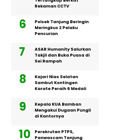
Tertangkap Berkat
Rekaman CCTV
Polsek Tanjung Beringin
Meringkus 2 Pelaku
Pencurian
ASAR Humanity Salurkan
Takjil dan Buka Puasa di
Sei Rampah
Kajari Nias Selatan
Sambut Kontingen
Karate Peraih 6 Medali
Kepala KUA Bamban
Mengakui Dugaan Pungli
di Kantornya
Perekrutan PTPS,
Panwascam Tanjung