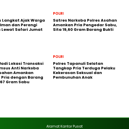
POLRI
s Langkat Ajak Warga
Satres Narkoba Polres Asahan
 Iman dan Perangi
Amankan Pria Pengedar Sabu,
 Lewat Safari Jumat
Sita 19,60 Gram Barang Bukti
POLRI
adi Lokasi Transaksi
Polres Tapanuli Selatan
imsus Anti Narkoba
Tangkap Pria Terduga Pelaku
Asahan Amankan
Kekerasan Seksual dan
 Pria dengan Barang
Pembunuhan Anak
3,67 Gram Sabu
Alamat Kantor Pusat