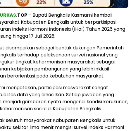
URKAS
.TOP
– Bupati Bengkalis Kasmarni kembali
arakat Kabupaten Bengkalis untuk berpartisipasi
ran Indeks Harmoni Indonesia (IHaI) Tahun 2026 yang
ung hingga 17 Juli 2026.
but disampaikan sebagai bentuk dukungan Pemerintah
gkalis terhadap pelaksanaan survei nasional yang
ngukur tingkat keharmonisan masyarakat sebagai
nan kebijakan pembangunan yang lebih inklusif,
dan berorientasi pada kebutuhan masyarakat.
ni mengatakan, partisipasi masyarakat sangat
alitas data yang dihasilkan. Setiap jawaban yang
n menjadi gambaran nyata mengenai kondisi kerukunan,
n keharmonisan sosial di Kabupaten Bengkalis.
ak seluruh masyarakat Kabupaten Bengkalis untuk
ktu sekitar lima menit mengisi survei Indeks Harmoni