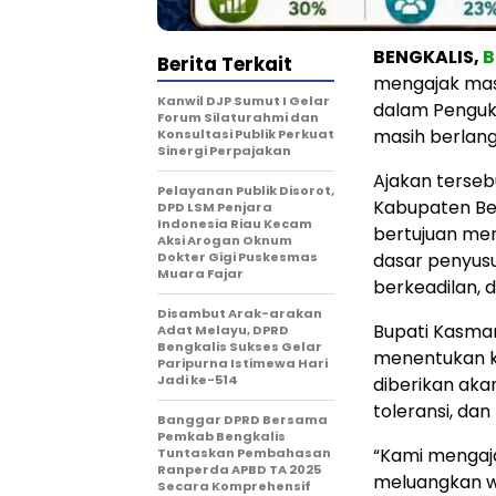
BENGKALIS,
B
Berita Terkait
mengajak masy
Kanwil DJP Sumut I Gelar
dalam Penguku
Forum Silaturahmi dan
masih berlangs
Konsultasi Publik Perkuat
Sinergi Perpajakan
Ajakan terse
Pelayanan Publik Disorot,
Kabupaten Ben
DPD LSM Penjara
Indonesia Riau Kecam
bertujuan me
Aksi Arogan Oknum
Dokter Gigi Puskesmas
dasar penyusu
Muara Fajar
berkeadilan, 
Disambut Arak-arakan
Bupati Kasmar
Adat Melayu, DPRD
Bengkalis Sukses Gelar
menentukan ku
Paripurna Istimewa Hari
Jadi ke-514
diberikan aka
toleransi, da
Banggar DPRD Bersama
Pemkab Bengkalis
“Kami mengaj
Tuntaskan Pembahasan
Ranperda APBD TA 2025
meluangkan wa
Secara Komprehensif