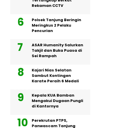
Tertangkap Berkat
Rekaman CCTV
Polsek Tanjung Beringin
Meringkus 2 Pelaku
Pencurian
ASAR Humanity Salurkan
Takjil dan Buka Puasa di
Sei Rampah
Kajari Nias Selatan
Sambut Kontingen
Karate Peraih 6 Medali
Kepala KUA Bamban
Mengakui Dugaan Pungli
di Kantornya
Perekrutan PTPS,
Panwascam Tanjung