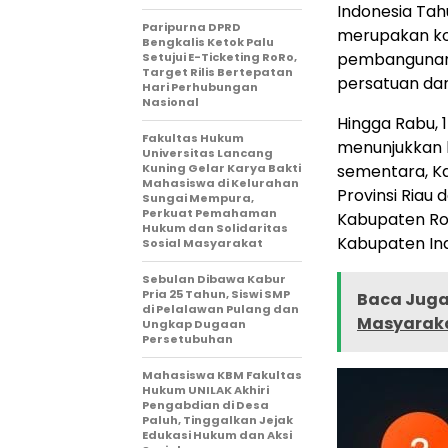
Indonesia Tah
Paripurna DPRD
merupakan ko
Bengkalis Ketok Palu
pembangunan 
Setujui E-Ticketing RoRo,
Target Rilis Bertepatan
persatuan dan
Hari Perhubungan
Nasional
Hingga Rabu, 
Fakultas Hukum
menunjukkan 
Universitas Lancang
Kuning Gelar Karya Bakti
sementara, K
Mahasiswa di Kelurahan
Provinsi Riau
Sungai Mempura,
Perkuat Pemahaman
Kabupaten Ro
Hukum dan Solidaritas
Kabupaten Ind
Sosial Masyarakat
Sebulan Dibawa Kabur
Pria 25 Tahun, Siswi SMP
Baca Juga 
di Pelalawan Pulang dan
Masyaraka
Ungkap Dugaan
Persetubuhan
Mahasiswa KBM Fakultas
Hukum UNILAK Akhiri
Pengabdian di Desa
Paluh, Tinggalkan Jejak
Edukasi Hukum dan Aksi