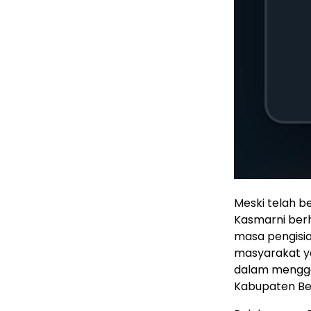
Meski telah be
Kasmarni berh
masa pengisia
masyarakat ya
dalam mengga
Kabupaten Ben