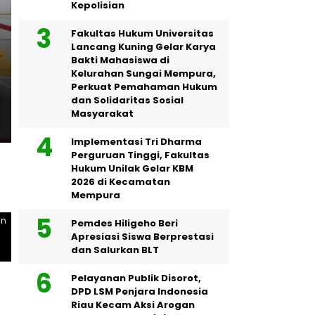
Kepolisian
Fakultas Hukum Universitas
POLRI
Lancang Kuning Gelar Karya
Kapolres Binjai ajak PJU S
Bakti Mahasiswa di
Kelurahan Sungai Mempura,
Bersama Masyarakat di M
Perkuat Pemahaman Hukum
dan Solidaritas Sosial
Binjai
Masyarakat
Implementasi Tri Dharma
Perguruan Tinggi, Fakultas
Hukum Unilak Gelar KBM
2026 di Kecamatan
Mempura
an
Kapolres Binjai ajak PJU Safari Salat Jumat Bersam
Pemdes Hiligeho Beri
Apresiasi Siswa Berprestasi
dan Salurkan BLT
Pelayanan Publik Disorot,
DPD LSM Penjara Indonesia
Riau Kecam Aksi Arogan