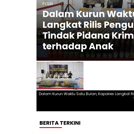
POLRI
Dalam Kurun Waktu
Langkat Rilis Peng
Tindak Pidana Krim
terhadap Anak
Dalam Kurun Waktu Satu Bulan, Kapolres Langkat Ri
BERITA TERKINI