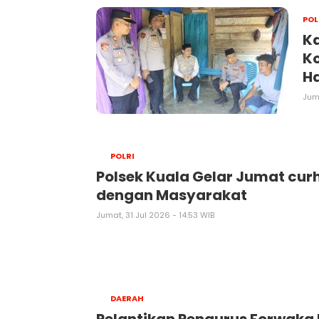
POL
Ka
Ko
Ha
Juma
POLRI
Polsek Kuala Gelar Jumat cur
dengan Masyarakat
Jumat, 31 Jul 2026 - 14:53 WIB
DAERAH
Pelantikan Pengurus Forwaka