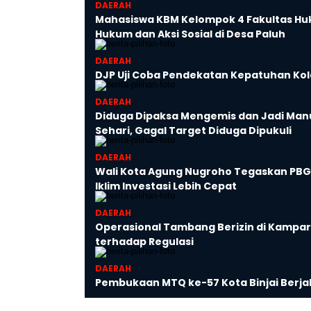
DAERAH
Mahasiswa KBM Kelompok 4 Fakultas Hu
Hukum dan Aksi Sosial di Desa Paluh
DAERAH
DJP Uji Coba Pendekatan Kepatuhan Kol
DAERAH
Diduga Dipaksa Mengemis dan Jadi Manusi
Sehari, Gagal Target Diduga Dipukuli
DAERAH
Wali Kota Agung Nugroho Tegaskan PBG 
Iklim Investasi Lebih Cepat
DAERAH
Operasional Tambang Berizin di Kampa
terhadap Regulasi
DAERAH
Pembukaan MTQ ke-57 Kota Binjai Berja