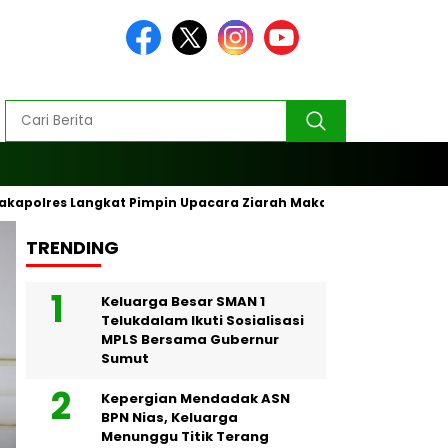
akapolres Langkat Pimpin Upacara Ziarah Makam Pahlawan
TRENDING
Headline
Keluarga Besar SMAN 1
Telukdalam Ikuti Sosialisasi
MPLS Bersama Gubernur
Sumut
Kepergian Mendadak ASN
BPN Nias, Keluarga
Menunggu Titik Terang